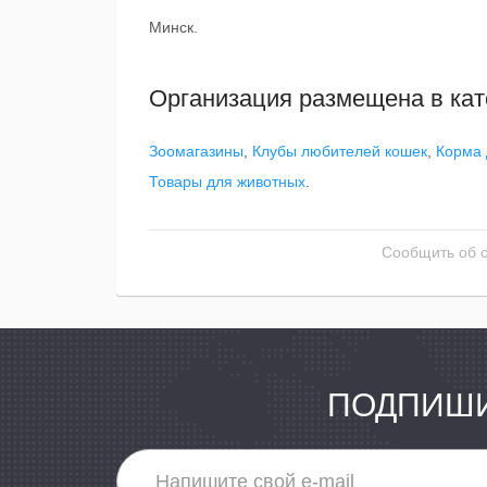
Минск.
Организация размещена в кат
Зоомагазины
,
Клубы любителей кошек
,
Корма 
Товары для животных
.
Сообщить об 
ПОДПИШИ