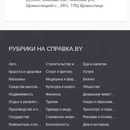
Щомыслицкий с., 28/1, ТЛЦ Щомыслица
РУБРИКИ НА СПРАВКА.BY
Авто
Строительство и ремонт
Еда и напитки
Красота и здоровье
Спорт и фитнес
Услуги
Магазины
Медицина и фармацевтика
Бизнес
Средства массовой информации
Культура и искусство
Общество
Недвижимость
Финансы
Домашние животные
Отдых и развлечения
Туризм
Наука и образование
Производство и поставки
Одежда и мода
Транспорт и перевозки
Государство
Справочно-информационные системы
Реклама и полиграфия
Компьютеры и интернет
Безопасность
Дом и интерьер