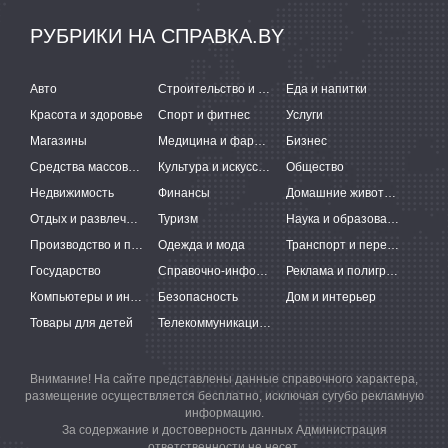
РУБРИКИ НА СПРАВКА.BY
Авто
Строительство и ремонт
Еда и напитки
Красота и здоровье
Спорт и фитнес
Услуги
Магазины
Медицина и фармацевтика
Бизнес
Средства массовой информации
Культура и искусство
Общество
Недвижимость
Финансы
Домашние животные
Отдых и развлечения
Туризм
Наука и образование
Производство и поставки
Одежда и мода
Транспорт и перевозки
Государство
Справочно-информационные системы
Реклама и полиграфия
Компьютеры и интернет
Безопасность
Дом и интерьер
Товары для детей
Телекоммуникации и связь
Внимание! На сайте представлены данные справочного характера,
размещение осуществляется бесплатно, исключая сугубо рекламную
информацию.
За содержание и достоверность данных Администрация
ответственности не несет.