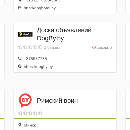
+375 (17) 503-38-...
http://doghotel.by
Доска объявлений
DogBy.by
2 отзыва
закрыто
+375987755...
https://dogby.by
Римский воин
Минск