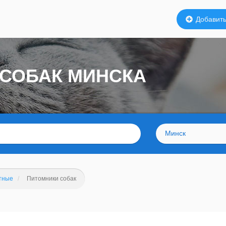
Добавить
 СОБАК МИНСКА
Минск
тные
Питомники собак