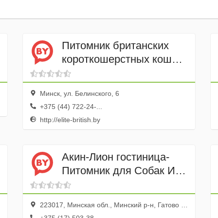
Питомник британских
короткошерстных кошек,
котов, котят в Минске
Elite British
Минск, ул. Белинского, 6
+375 (44) 722-24-...
http://elite-british.by
Акин-Лион гостиница-
Питомник для Собак ИП
Милькевич И.А.
223017, Минская обл., Минский р-н, Гатово пос.