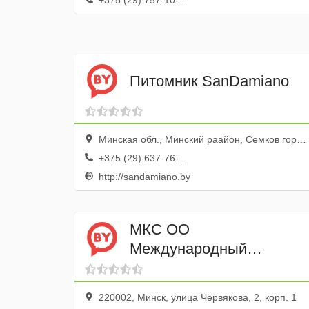
+375 (29) 757-10-...
Питомник SanDamiano
Минская обл., Минский раайон, Семков городок дер., ул. Солнечная, 6
+375 (29) 637-76-...
http://sandamiano.by
МКС ОО
Международный
Кинологический Союз
220002, Минск, улица Червякова, 2, корп. 1