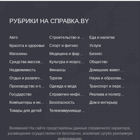
РУБРИКИ НА СПРАВКА.BY
Авто
Строительство и ремонт
Еда и напитки
Красота и здоровье
Спорт и фитнес
Услуги
Магазины
Медицина и фармацевтика
Бизнес
Средства массовой информации
Культура и искусство
Общество
Недвижимость
Финансы
Домашние животные
Отдых и развлечения
Туризм
Наука и образование
Производство и поставки
Одежда и мода
Транспорт и перевозки
Государство
Справочно-информационные системы
Реклама и полиграфия
Компьютеры и интернет
Безопасность
Дом и интерьер
Товары для детей
Телекоммуникации и связь
Внимание! На сайте представлены данные справочного характера,
размещение осуществляется бесплатно, исключая сугубо рекламную
информацию.