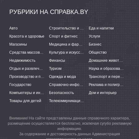
РУБРИКИ НА СПРАВКА.BY
Авто
Строительство и ремонт
Еда и напитки
Красота и здоровье
Спорт и фитнес
Услуги
Магазины
Медицина и фармацевтика
Бизнес
Средства массовой информации
Культура и искусство
Общество
Недвижимость
Финансы
Домашние животные
Отдых и развлечения
Туризм
Наука и образование
Производство и поставки
Одежда и мода
Транспорт и перевозки
Государство
Справочно-информационные системы
Реклама и полиграфия
Компьютеры и интернет
Безопасность
Дом и интерьер
Товары для детей
Телекоммуникации и связь
Внимание! На сайте представлены данные справочного характера,
размещение осуществляется бесплатно, исключая сугубо рекламную
информацию.
За содержание и достоверность данных Администрация