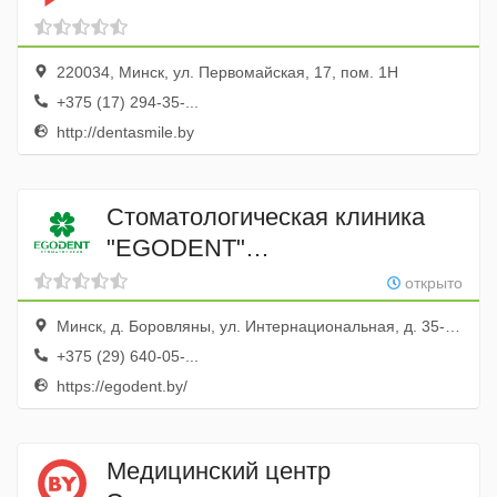
220034, Минск, ул. Первомайская, 17, пом. 1Н
+375 (17) 294-35-...
http://dentasmile.by
Стоматологическая клиника
"EGODENT"
(Стоматологическое отделение
открыто
ООО "КассТехноСервис")
Минск, д. Боровляны, ул. Интернациональная, д. 35-127
+375 (29) 640-05-...
https://egodent.by/
Медицинский центр