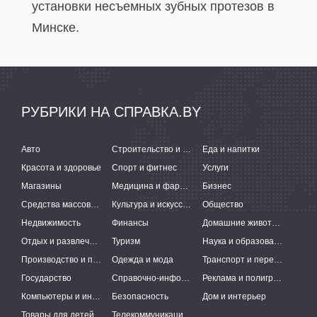
установки несъемных зубных протезов в
Минске.
РУБРИКИ НА СПРАВКА.BY
Авто
Строительство и ремонт
Еда и напитки
Красота и здоровье
Спорт и фитнес
Услуги
Магазины
Медицина и фармацевтика
Бизнес
Средства массовой информации
Культура и искусство
Общество
Недвижимость
Финансы
Домашние животные
Отдых и развлечения
Туризм
Наука и образование
Производство и поставки
Одежда и мода
Транспорт и перевозки
Государство
Справочно-информационные системы
Реклама и полиграфия
Компьютеры и интернет
Безопасность
Дом и интерьер
Товары для детей
Телекоммуникации и связь