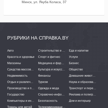
Минск, ул. Якуба Коласа, 37
РУБРИКИ НА СПРАВКА.BY
Авто
Строительство и ремонт
Еда и напитки
Красота и здоровье
Спорт и фитнес
Услуги
Магазины
Медицина и фармацевтика
Бизнес
Средства массовой информации
Культура и искусство
Общество
Недвижимость
Финансы
Домашние животные
Отдых и развлечения
Туризм
Наука и образование
Производство и поставки
Одежда и мода
Транспорт и перевозки
Государство
Справочно-информационные системы
Реклама и полиграфия
Компьютеры и интернет
Безопасность
Дом и интерьер
Товары для детей
Телекоммуникации и связь