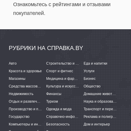
Ознакомьтесь с рейтингами и отзывами
покупателей.
РУБРИКИ НА СПРАВКА.BY
Авто
Строительство и ремонт
Еда и напитки
Красота и здоровье
Спорт и фитнес
Услуги
Магазины
Медицина и фармацевтика
Бизнес
Средства массовой информации
Культура и искусство
Общество
Недвижимость
Финансы
Домашние животные
Отдых и развлечения
Туризм
Наука и образование
Производство и поставки
Одежда и мода
Транспорт и перевозки
Государство
Справочно-информационные системы
Реклама и полиграфия
Компьютеры и интернет
Безопасность
Дом и интерьер