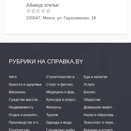
Абажур ателье
220047, Минск, ул. Герасименко, 18
РУБРИКИ НА СПРАВКА.BY
Авто
Строительство и ремонт
Еда и напитки
Красота и здоровье
Спорт и фитнес
Услуги
Магазины
Медицина и фармацевтика
Бизнес
Средства массовой информации
Культура и искусство
Общество
Недвижимость
Финансы
Домашние животные
Отдых и развлечения
Туризм
Наука и образование
Производство и поставки
Одежда и мода
Транспорт и перевозки
Государство
Справочно-информационные системы
Реклама и полиграфия