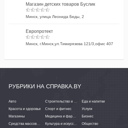
Магазин детских товаров Буслик
Минск, улица Леонида Беды, 2
Европротект
Минск, г.Минск,ул.Тимирязева 121/3,офис 407
РУБРИКИ НА СПРАВКА.BY
Авто
Строительство и ремонт
Еда и напитки
Красота и здоровье
Спорт и фитнес
Услуги
Магазины
Медицина и фармацевтика
Бизнес
Средства массовой информации
Культура и искусство
Общество