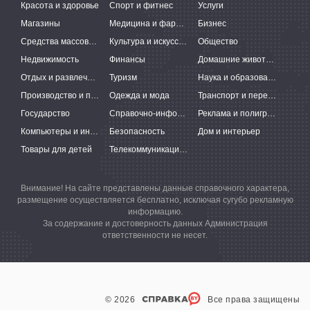
Красота и здоровье
Спорт и фитнес
Услуги
Магазины
Медицина и фармацевтика
Бизнес
Средства массовой информации
Культура и искусство
Общество
Недвижимость
Финансы
Домашние животные
Отдых и развлечения
Туризм
Наука и образование
Производство и поставки
Одежда и мода
Транспорт и перевозки
Государство
Справочно-информационные системы
Реклама и полиграфия
Компьютеры и интернет
Безопасность
Дом и интерьер
Товары для детей
Телекоммуникации и связь
Внимание! На сайте представлены данные справочного характера,
размещение осуществляется бесплатно, исключая сугубо рекламную
информацию.
За содержание и достоверность данных Администрация
ответственности не несет.
© 2026
Все права защищены