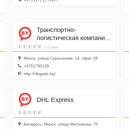
+375 (17) 277-61-...
Транспортно-
логистическая компания
RoadTransLogistic
1 отзыв
Минск, улица Скрыганова, 14, офис 28
+3751730139...
http://rtlogistic.by/
DHL Express
Беларусь, Минск, улица Мясникова, 70