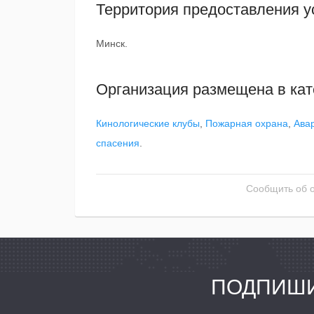
Территория предоставления у
Минск.
Организация размещена в кат
Кинологические клубы
,
Пожарная охрана
,
Ава
спасения
.
Сообщить об 
ПОДПИШИ