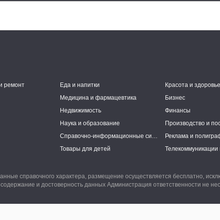
и ремонт
Еда и напитки
Красота и здоровь
Медицина и фармацевтика
Бизнес
Недвижимость
Финансы
Наука и образование
Производство и по
Справочно-информационные системы
Реклама и полигра
Товары для детей
Телекоммуникации 
анные справочного характера, размещение осуществляется бесплатно, иск
 содержание и достоверность данных Администрация ответственности не нес