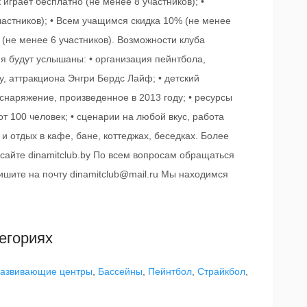
 играет бесплатно (не менее 8 участников); •
частников); • Всем учащимся скидка 10% (не менее
 (не менее 6 участников). Возможности клуба
я будут услышаны: • организация пейнтбола,
у, аттракциона Энгри Бердс Лайф; • детский
снаряжение, произведенное в 2013 году; • ресурсы
т 100 человек; • сценарии на любой вкус, работа
и отдых в кафе, бане, коттеджах, беседках. Более
айте dinamitclub.by По всем вопросам обращаться
ишите на почту dinamitclub@mail.ru Мы находимся
7
егориях
развивающие центры
,
Бассейны
,
Пейнтбол
,
Страйкбол
,