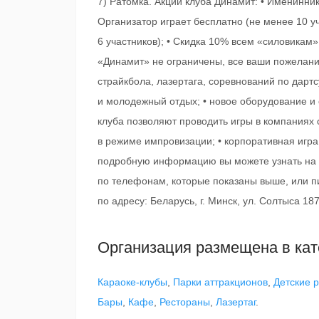
7) Ратомка. Акции клуба Динамит: • Именинник
Организатор играет бесплатно (не менее 10 у
6 участников); • Скидка 10% всем «силовикам»
«Динамит» не ограничены, все ваши пожелани
страйкбола, лазертага, соревнований по дартс
и молодежный отдых; • новое оборудование и 
клуба позволяют проводить игры в компаниях о
в режиме импровизации; • корпоративная игра 
подробную информацию вы можете узнать на с
по телефонам, которые показаны выше, или п
по адресу: Беларусь, г. Минск, ул. Солтыса 18
Организация размещена в кат
Караоке-клубы
,
Парки аттракционов
,
Детские 
Бары
,
Кафе
,
Рестораны
,
Лазертаг
.