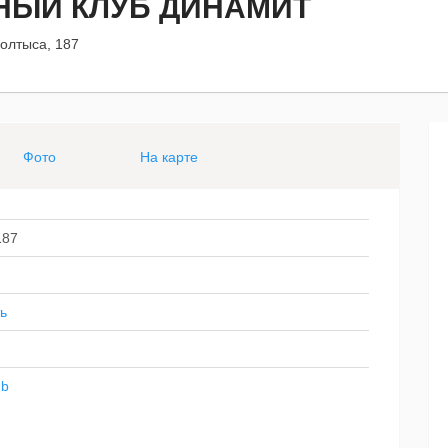
НЫЙ КЛУБ ДИНАМИТ
олтыса, 187
Фото
На карте
187
ь
ub