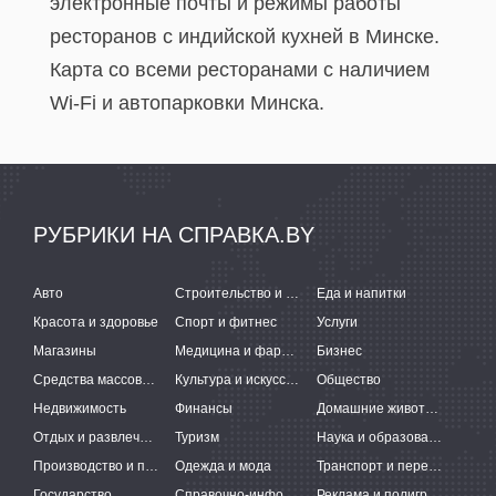
электронные почты и режимы работы
ресторанов с индийской кухней в Минске.
Карта со всеми ресторанами с наличием
Wi-Fi и автопарковки Минска.
РУБРИКИ НА СПРАВКА.BY
Авто
Строительство и ремонт
Еда и напитки
Красота и здоровье
Спорт и фитнес
Услуги
Магазины
Медицина и фармацевтика
Бизнес
Средства массовой информации
Культура и искусство
Общество
Недвижимость
Финансы
Домашние животные
Отдых и развлечения
Туризм
Наука и образование
Производство и поставки
Одежда и мода
Транспорт и перевозки
Государство
Справочно-информационные системы
Реклама и полиграфия