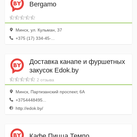
Bergamo
Минск, ул. Кульман, 37
+375 (17) 334-45-...
Доставка канапе и фуршетных
закусок Edok.by
2 отзыва
Минск, Партизанский проспект, 6А
+3754448495...
http://edok.by/
Кафе Пицца Темпо