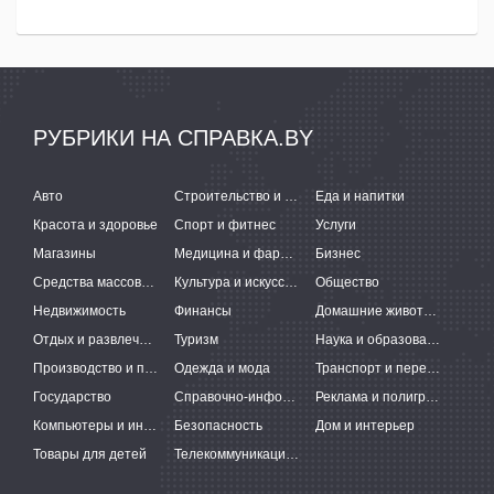
РУБРИКИ НА СПРАВКА.BY
Авто
Строительство и ремонт
Еда и напитки
Красота и здоровье
Спорт и фитнес
Услуги
Магазины
Медицина и фармацевтика
Бизнес
Средства массовой информации
Культура и искусство
Общество
Недвижимость
Финансы
Домашние животные
Отдых и развлечения
Туризм
Наука и образование
Производство и поставки
Одежда и мода
Транспорт и перевозки
Государство
Справочно-информационные системы
Реклама и полиграфия
Компьютеры и интернет
Безопасность
Дом и интерьер
Товары для детей
Телекоммуникации и связь