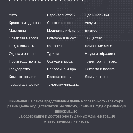
Авто
Строительство и ремонт
Еда и напитки
Красота и здоровье
Спорт и фитнес
Услуги
Магазины
Медицина и фармацевтика
Бизнес
Средства массовой информации
Культура и искусство
Общество
Недвижимость
Финансы
Домашние животные
Отдых и развлечения
Туризм
Наука и образование
Производство и поставки
Одежда и мода
Транспорт и перевозки
Государство
Справочно-информационные системы
Реклама и полиграфия
Компьютеры и интернет
Безопасность
Дом и интерьер
Товары для детей
Телекоммуникации и связь
Внимание! На сайте представлены данные справочного характера,
размещение осуществляется бесплатно, исключая сугубо рекламную
информацию.
За содержание и достоверность данных Администрация
ответственности не несет.