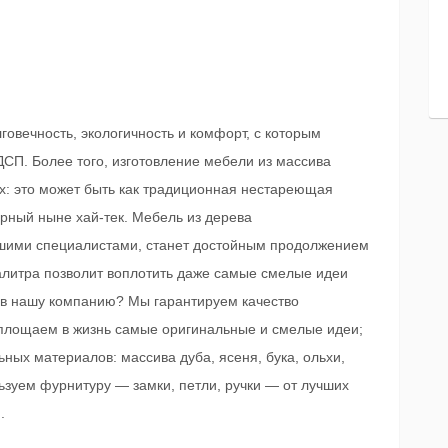
говечность, экологичность и комфорт, с которым
ДСП. Более того, изготовление мебели из массива
лях: это может быть как традиционная нестареющая
ярный ныне хай-тек. Мебель из дерева
ашими специалистами, станет достойным продолжением
палитра позволит воплотить даже самые смелые идеи
о в нашу компанию? Мы гарантируем качество
воплощаем в жизнь самые оригинальные и смелые идеи;
ных материалов: массива дуба, ясеня, бука, ольхи,
ьзуем фурнитуру — замки, петли, ручки — от лучших
.