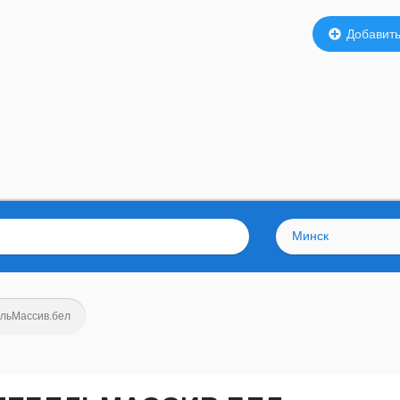
Добавить
Минск
льМассив.бел