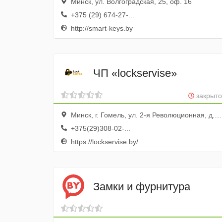
Минск, ул. Волгоградская, 25, оф. 16
+375 (29) 674-27-...
http://smart-keys.by
ЧП «lockservise»
закрыто
Минск, г. Гомель, ул. 2-я Революционная, д. 8, к2-6, Офис 1
+375(29)308-02-...
https://lockservise.by/
Замки и фурнитура