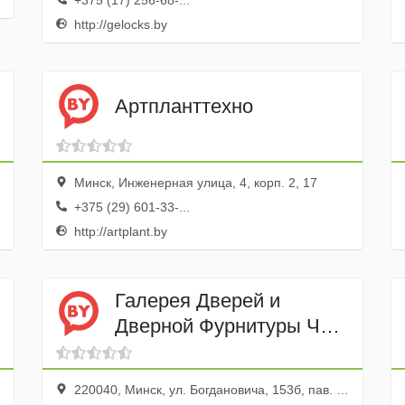
+375 (17) 256-68-...
http://gelocks.by
Артпланттехно
Минск, Инженерная улица, 4, корп. 2, 17
+375 (29) 601-33-...
http://artplant.by
Галерея Дверей и
Дверной Фурнитуры ЧП
Медиагрупп
220040, Минск, ул. Богдановича, 153б, пав. 204 ТЦ Viessmann