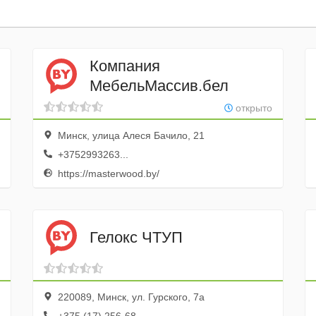
Компания
МебельМассив.бел
открыто
Минск, улица Алеся Бачило, 21
+3752993263...
https://masterwood.by/
Гелокс ЧТУП
220089, Минск, ул. Гурского, 7а