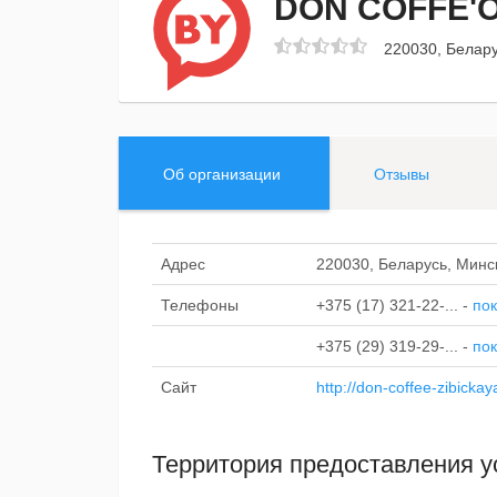
DON COFFE'
220030, Белару
Об организации
Отзывы
Адрес
220030, Беларусь, Минск
Телефоны
+375 (17) 321-22-...
-
пок
+375 (29) 319-29-...
-
пок
Сайт
http://don-coffee-zibicka
Территория предоставления у