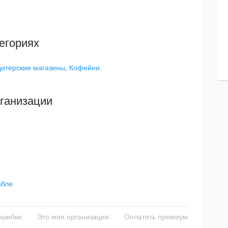
егориях
дитерские магазины
,
Кофейни
.
ганизации
абле
ошибке
Это моя организация
Оплатить премиум