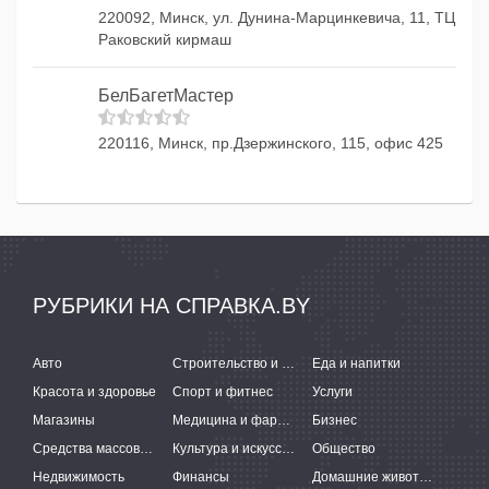
220092, Минск, ул. Дунина-Марцинкевича, 11, ТЦ
Раковский кирмаш
БелБагетМастер
220116, Минск, пр.Дзержинского, 115, офис 425
РУБРИКИ НА СПРАВКА.BY
Авто
Строительство и ремонт
Еда и напитки
Красота и здоровье
Спорт и фитнес
Услуги
Магазины
Медицина и фармацевтика
Бизнес
Средства массовой информации
Культура и искусство
Общество
Недвижимость
Финансы
Домашние животные