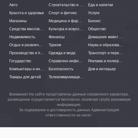
Авто
Строительство и ремонт
Еда и напитки
Красота и здоровье
Спорт и фитнес
Услуги
Магазины
Медицина и фармацевтика
Бизнес
Средства массовой информации
Культура и искусство
Общество
Недвижимость
Финансы
Домашние животные
Отдых и развлечения
Туризм
Наука и образование
Производство и поставки
Одежда и мода
Транспорт и перевозки
Государство
Справочно-информационные системы
Реклама и полиграфия
Компьютеры и интернет
Безопасность
Дом и интерьер
Товары для детей
Телекоммуникации и связь
Внимание! На сайте представлены данные справочного характера,
размещение осуществляется бесплатно, исключая сугубо рекламную
информацию.
За содержание и достоверность данных Администрация
ответственности не несет.