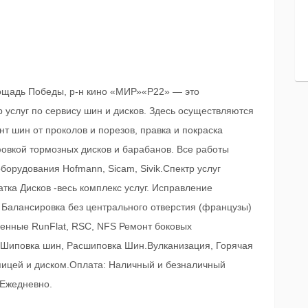
ощадь Победы, р-н кино «МИР»«Р22» — это
 услуг по сервису шин и дисков. Здесь осуществляются
 шин от проколов и порезов, правка и покраска
фовкой тормозных дисков и барабанов. Все работы
орудования Hofmann, Sicam, Sivik.Спектр услуг
тка Дисков -весь комплекс услуг. Исправление
 Балансировка без центрального отверстия (французы)
ленные RunFlat, RSC, NFS Ремонт боковых
) Шиповка шин, Расшиповка Шин.Вулканизация, Горячая
пицей и диском.Оплата: Наличный и безналичный
 Ежедневно.