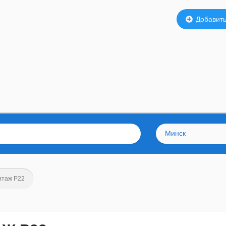
Добавить
Минск
таж Р22