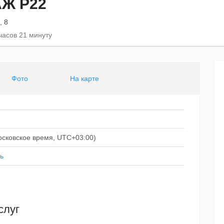
Ж Р22
, 8
часов 21 минуту
Фото
На карте
(московское время, UTC+03:00)
ь
слуг