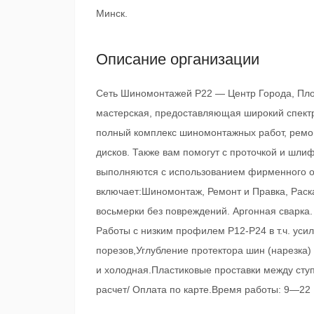
Минск.
Описание организации
Сеть Шиномонтажей Р22 — Центр Города, Пл
мастерская, предоставляющая широкий спектр
полный комплекс шиномонтажных работ, ремонт
дисков. Также вам помогут с проточкой и шли
выполняются с использованием фирменного об
включает:Шиномонтаж, Ремонт и Правка, Раска
восьмерки без повреждений. Аргонная сварка.
Работы с низким профилем Р12-Р24 в т.ч. уси
порезов,Углубление протектора шин (нарезка
и холодная.Пластиковые проставки между сту
расчет/ Оплата по карте.Время работы: 9—22