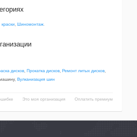
егориях
 краски
,
Шиномонтаж
.
ганизации
аска дисков
,
Прокатка дисков
,
Ремонт литых дисков
,
 машину,
Вулканизация шин
ошибке
Это моя организация
Оплатить премиум