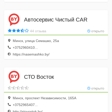
Автосервис Чистый CAR
44 отзыва
открыто
Минск, улица Семашко, 25а
+3752960410...
https://nasemashko.by/
СТО Восток
открыто
Минск, проспект Независимости, 165А
+3752965407...
http://stovostok.by/