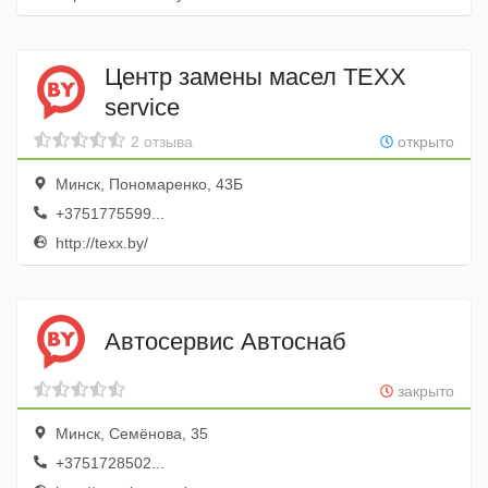
Центр замены масел TEXX
service
2 отзыва
открыто
Минск, Пономаренко, 43Б
+3751775599...
http://texx.by/
Автосервис Автоснаб
закрыто
Минск, Семёнова, 35
+3751728502...