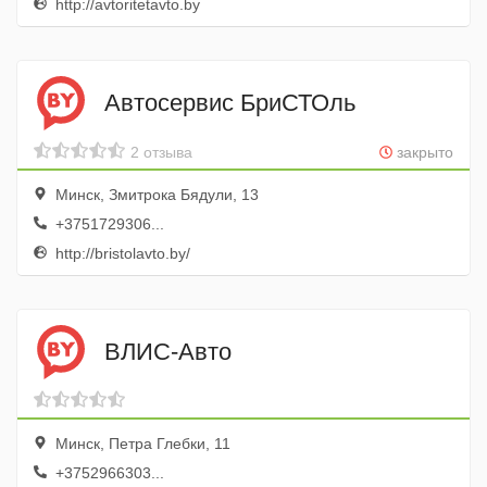
http://avtoritetavto.by
Автосервис БриСТОль
2 отзыва
закрыто
Минск, Змитрока Бядули, 13
+3751729306...
http://bristolavto.by/
ВЛИС-Авто
Минск, Петра Глебки, 11
+3752966303...