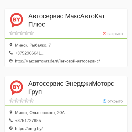
Автосервис МаксАвтоКат
Плюс
закрыто
Минск, Рыбалко, 7
+3752966641...
http://максавтокат.бел/Легковой-автосервис/
Автосервис ЭнерджиМоторс-
Груп
открыто
Минск, Ольшевского, 20А
+3751727685...
https://emg.by/