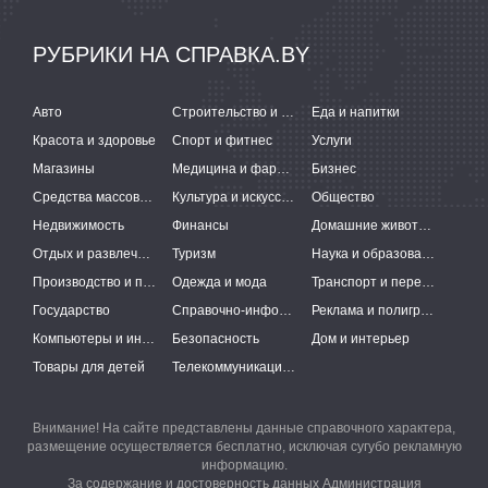
РУБРИКИ НА СПРАВКА.BY
Авто
Строительство и ремонт
Еда и напитки
Красота и здоровье
Спорт и фитнес
Услуги
Магазины
Медицина и фармацевтика
Бизнес
Средства массовой информации
Культура и искусство
Общество
Недвижимость
Финансы
Домашние животные
Отдых и развлечения
Туризм
Наука и образование
Производство и поставки
Одежда и мода
Транспорт и перевозки
Государство
Справочно-информационные системы
Реклама и полиграфия
Компьютеры и интернет
Безопасность
Дом и интерьер
Товары для детей
Телекоммуникации и связь
Внимание! На сайте представлены данные справочного характера,
размещение осуществляется бесплатно, исключая сугубо рекламную
информацию.
За содержание и достоверность данных Администрация