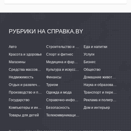
РУБРИКИ НА СПРАВКА.BY
Авто
Строительство и ремонт
Еда и напитки
Красота и здоровье
Спорт и фитнес
Услуги
Магазины
Медицина и фармацевтика
Бизнес
Средства массовой информации
Культура и искусство
Общество
Недвижимость
Финансы
Домашние животные
Отдых и развлечения
Туризм
Наука и образование
Производство и поставки
Одежда и мода
Транспорт и перевозки
Государство
Справочно-информационные системы
Реклама и полиграфия
Компьютеры и интернет
Безопасность
Дом и интерьер
Товары для детей
Телекоммуникации и связь