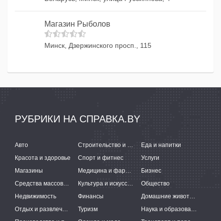
Магазин Рыболов
Минск, Дзержинского просп., 115
РУБРИКИ НА СПРАВКА.BY
Авто
Строительство и ремонт
Еда и напитки
Красота и здоровье
Спорт и фитнес
Услуги
Магазины
Медицина и фармацевтика
Бизнес
Средства массовой информации
Культура и искусство
Общество
Недвижимость
Финансы
Домашние животные
Отдых и развлечения
Туризм
Наука и образование