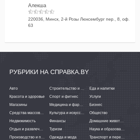
Алекша
220036, Минск, 2-й Розы Люксембург пер., 8, оф.
63
РУБРИКИ НА СПРАВКА.BY
Авто
Строительство и ремонт
Еда и напитки
Красота и здоровье
Спорт и фитнес
Услуги
Магазины
Медицина и фармацевтика
Бизнес
Средства массовой информации
Культура и искусство
Общество
Недвижимость
Финансы
Домашние животные
Отдых и развлечения
Туризм
Наука и образование
Производство и поставки
Одежда и мода
Транспорт и перевозки