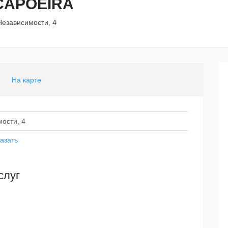
CAPOEIRA
Независимости, 4
На карте
мости, 4
азать
слуг