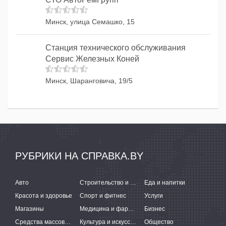
Минск, улица Семашко, 15
Станция технического обслуживания
Сервис Железных Коней
Минск, Шаранговича, 19/5
РУБРИКИ НА СПРАВКА.BY
Авто
Строительство и ремонт
Еда и напитки
Красота и здоровье
Спорт и фитнес
Услуги
Магазины
Медицина и фармацевтика
Бизнес
Средства массовой информации
Культура и искусство
Общество