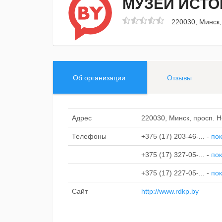
МУЗЕЙ ИСТ
220030, Минск,
Об организации
Отзывы
Адрес
220030, Минск, просп. 
Телефоны
+375 (17) 203-46-...
-
пок
+375 (17) 327-05-...
-
пок
+375 (17) 227-05-...
-
пок
Сайт
http://www.rdkp.by