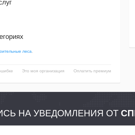
слуг
егориях
оительные леса
.
ошибке
Это моя организация
Оплатить премиум
СЬ НА УВЕДОМЛЕНИЯ ОТ
СП