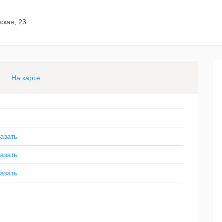
ская, 23
На карте
азать
азать
азать