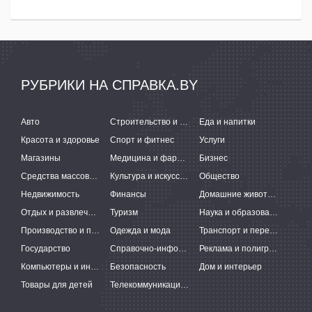
РУБРИКИ НА СПРАВКА.BY
Авто
Строительство и ремонт
Еда и напитки
Красота и здоровье
Спорт и фитнес
Услуги
Магазины
Медицина и фармацевтика
Бизнес
Средства массовой информации
Культура и искусство
Общество
Недвижимость
Финансы
Домашние животные
Отдых и развлечения
Туризм
Наука и образование
Производство и поставки
Одежда и мода
Транспорт и перевозки
Государство
Справочно-информационные системы
Реклама и полиграфия
Компьютеры и интернет
Безопасность
Дом и интерьер
Товары для детей
Телекоммуникации и связь