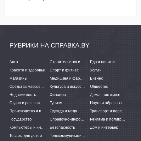
РУБРИКИ НА СПРАВКА.BY
Авто
Строительство и ремонт
Еда и напитки
Красота и здоровье
Спорт и фитнес
Услуги
Магазины
Медицина и фармацевтика
Бизнес
Средства массовой информации
Культура и искусство
Общество
Недвижимость
Финансы
Домашние животные
Отдых и развлечения
Туризм
Наука и образование
Производство и поставки
Одежда и мода
Транспорт и перевозки
Государство
Справочно-информационные системы
Реклама и полиграфия
Компьютеры и интернет
Безопасность
Дом и интерьер
Товары для детей
Телекоммуникации и связь