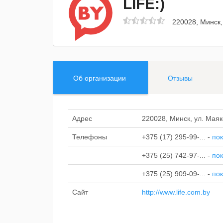
LIFE:)
220028, Минск,
Об организации
Отзывы
Адрес
220028, Минск, ул. Маяк
Телефоны
+375 (17) 295-99-...
-
пок
+375 (25) 742-97-...
-
пок
+375 (25) 909-09-...
-
пок
Сайт
http://www.life.com.by