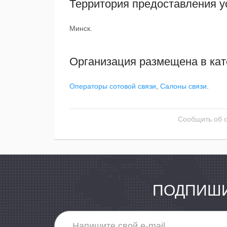
Территория предоставления у
Минск.
Организация размещена в кат
Операторы сотовой связи
,
Салоны связи
.
Сообщить об 
ПОДПИШИ