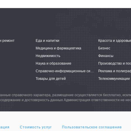
и ремонт
Еда и напитки
Красота и здоровь
Медицина и фармацевтика
Бизнес
Недвижимость
Финансы
Наука и образование
Производство и по
Справочно-информационные системы
Реклама и полигра
Товары для детей
Телекоммуникации 
анные справочного характера, размещение осуществляется бесплатно, иск
 содержание и достоверность данных Администрация ответственности не нес
мация
Стоимость услуг
Пользовательское соглашение