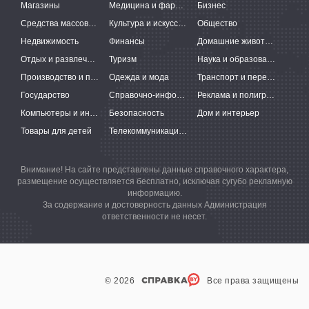
Магазины
Медицина и фармацевтика
Бизнес
Средства массовой информации
Культура и искусство
Общество
Недвижимость
Финансы
Домашние животные
Отдых и развлечения
Туризм
Наука и образование
Производство и поставки
Одежда и мода
Транспорт и перевозки
Государство
Справочно-информационные системы
Реклама и полиграфия
Компьютеры и интернет
Безопасность
Дом и интерьер
Товары для детей
Телекоммуникации и связь
Внимание! На сайте представлены данные справочного характера,
размещение осуществляется бесплатно, исключая сугубо рекламную
информацию.
За содержание и достоверность данных Администрация
ответственности не несет.
© 2026
Все права защищены