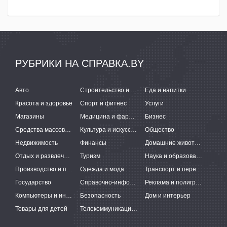
РУБРИКИ НА СПРАВКА.BY
Авто
Строительство и ремонт
Еда и напитки
Красота и здоровье
Спорт и фитнес
Услуги
Магазины
Медицина и фармацевтика
Бизнес
Средства массовой информации
Культура и искусство
Общество
Недвижимость
Финансы
Домашние животные
Отдых и развлечения
Туризм
Наука и образование
Производство и поставки
Одежда и мода
Транспорт и перевозки
Государство
Справочно-информационные системы
Реклама и полиграфия
Компьютеры и интернет
Безопасность
Дом и интерьер
Товары для детей
Телекоммуникации и связь