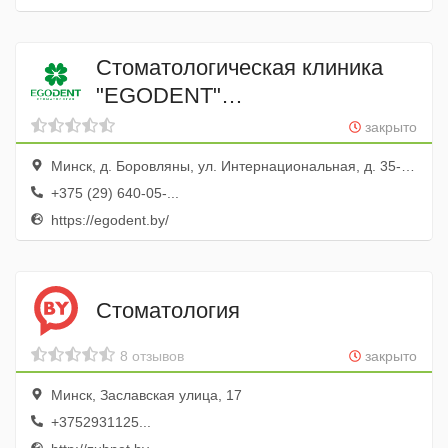
Стоматологическая клиника
"EGODENT"
(Стоматологическое отделение
закрыто
ООО "КассТехноСервис")
Минск, д. Боровляны, ул. Интернациональная, д. 35-127
+375 (29) 640-05-...
https://egodent.by/
Стоматология
8 отзывов
закрыто
Минск, Заславская улица, 17
+3752931125...