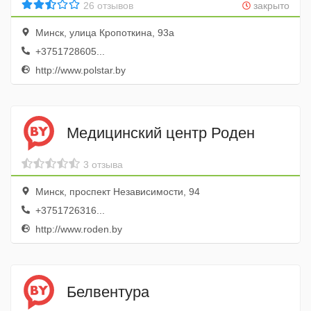
26 отзывов
закрыто
Минск, улица Кропоткина, 93а
+3751728605...
http://www.polstar.by
Медицинский центр Роден
3 отзыва
Минск, проспект Независимости, 94
+3751726316...
http://www.roden.by
Белвентура