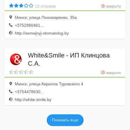
13 отзывов
закрыто
Минск, улица Пономаренко, 35а
+3752960461...
http://semejnyj-stomatolog.by
White&Smile - ИП Клинцова
С.А.
закрыто
Минск, улица Кирилла Туровского 4
+3754478630...
http://white-smile.by
Показать еще