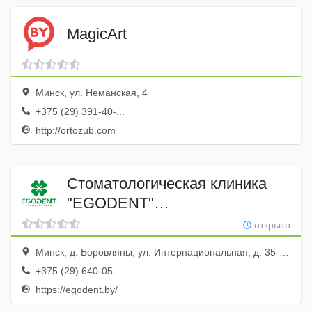
MagicArt
Минск, ул. Неманская, 4
+375 (29) 391-40-...
http://ortozub.com
Стоматологическая клиника
"EGODENT"
(Стоматологическое отделение
открыто
ООО "КассТехноСервис")
Минск, д. Боровляны, ул. Интернациональная, д. 35-127
+375 (29) 640-05-...
https://egodent.by/