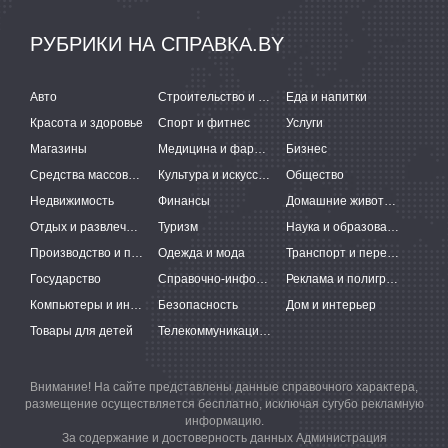
РУБРИКИ НА СПРАВКА.BY
Авто
Строительство и ремонт
Еда и напитки
Красота и здоровье
Спорт и фитнес
Услуги
Магазины
Медицина и фармацевтика
Бизнес
Средства массовой информации
Культура и искусство
Общество
Недвижимость
Финансы
Домашние животные
Отдых и развлечения
Туризм
Наука и образование
Производство и поставки
Одежда и мода
Транспорт и перевозки
Государство
Справочно-информационные системы
Реклама и полиграфия
Компьютеры и интернет
Безопасность
Дом и интерьер
Товары для детей
Телекоммуникации и связь
Внимание! На сайте представлены данные справочного характера,
размещение осуществляется бесплатно, исключая сугубо рекламную
информацию.
За содержание и достоверность данных Администрация