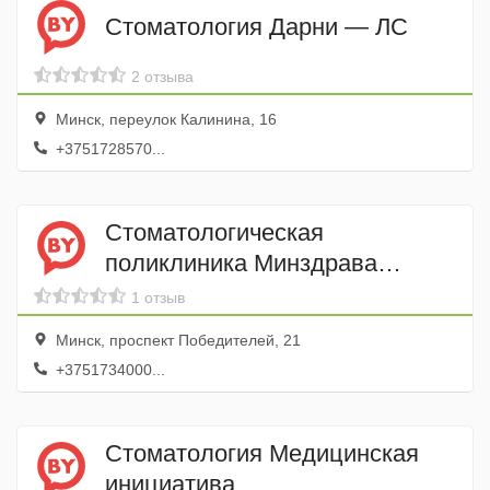
Стоматология Дарни — ЛС
2 отзыва
Минск, переулок Калинина, 16
+3751728570...
Стоматологическая
поликлиника Минздрава
РБ РКСП
1 отзыв
Минск, проспект Победителей, 21
+3751734000...
Стоматология Медицинская
инициатива