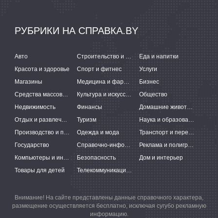
РУБРИКИ НА СПРАВКА.BY
Авто
Строительство и ремонт
Еда и напитки
Красота и здоровье
Спорт и фитнес
Услуги
Магазины
Медицина и фармацевтика
Бизнес
Средства массовой информации
Культура и искусство
Общество
Недвижимость
Финансы
Домашние животные
Отдых и развлечения
Туризм
Наука и образование
Производство и поставки
Одежда и мода
Транспорт и перевозки
Государство
Справочно-информационные системы
Реклама и полиграфия
Компьютеры и интернет
Безопасность
Дом и интерьер
Товары для детей
Телекоммуникации и связь
Внимание! На сайте представлены данные справочного характера,
размещение осуществляется бесплатно, исключая сугубо рекламную
информацию.