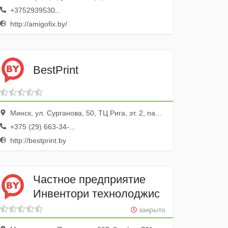
+3752939530...
http://amigofix.by/
BestPrint
Минск, ул. Сурганова, 50, ТЦ Рига, эт. 2, пав. 33в
+375 (29) 663-34-...
http://bestprint.by
Частное предприятие
Инвентори технолоджис
закрыто