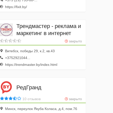
+375 (29) 755-88-...
https://fixit.by/
Трендмастер - реклама и
маркетинг в интернет
закрыто
Витебск, победы 29, к.2, кв.43
+3752921044...
https://trendmaster.by/index.html
РедГранд
10 отзывов
закрыто
Минск, переулок Якуба Коласа, д.4, пом.76