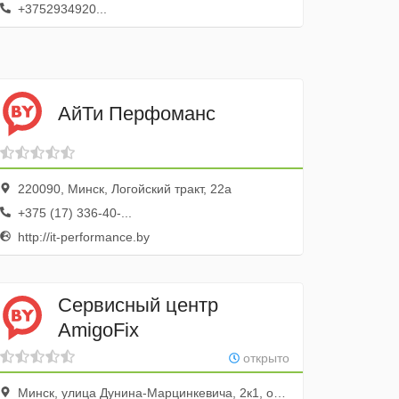
+3752934920...
АйТи Перфоманс
220090, Минск, Логойский тракт, 22а
+375 (17) 336-40-...
http://it-performance.by
Сервисный центр
AmigoFix
открыто
Минск, улица Дунина-Марцинкевича, 2к1, офис 202