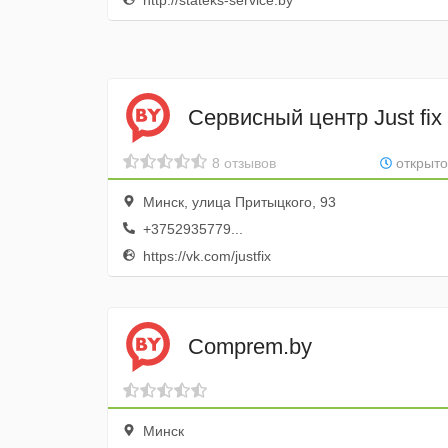
http://stateks-service.by
Сервисный центр Just fix
8 отзывов
открыто
Минск, улица Притыцкого, 93
+3752935779...
https://vk.com/justfix
Comprem.by
Минск