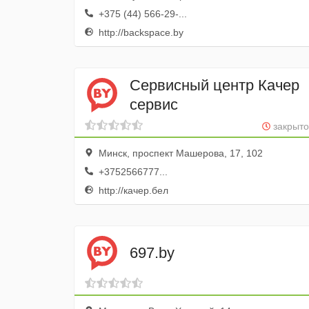
+375 (44) 566-29-...
http://backspace.by
Сервисный центр Качер
сервис
закрыто
Минск, проспект Машерова, 17, 102
+3752566777...
http://качер.бел
697.by