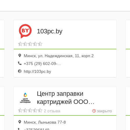
103pc.by
Минск, ул. Надеждинская, 11, корп.2
+375 (29) 602-09-...
http://103pc.by
Центр заправки
картриджей ООО
(заправка-
2 отзыва
закрыто
картриджей.бел)
Минск, Лынькова 77-8