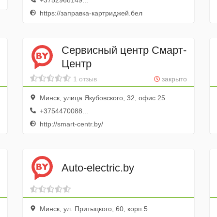
+3752968149...
https://заправка-картриджей.бел
Сервисный центр Смарт-
Центр
1 отзыв
закрыто
Минск, улица Якубовского, 32, офис 25
+3754470088...
http://smart-centr.by/
Auto-electric.by
Минск, ул. Притыцкого, 60, корп.5