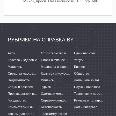
Минск, просп. Независимости, 169, оф. 606
РУБРИКИ НА СПРАВКА.BY
Авто
Строительство и ремонт
Еда и напитки
Красота и здоровье
Спорт и фитнес
Услуги
Магазины
Медицина и фармацевтика
Бизнес
Средства массовой информации
Культура и искусство
Общество
Недвижимость
Финансы
Домашние животные
Отдых и развлечения
Туризм
Наука и образование
Производство и поставки
Одежда и мода
Транспорт и перевозки
Государство
Справочно-информационные системы
Реклама и полиграфия
Компьютеры и интернет
Безопасность
Дом и интерьер
Товары для детей
Телекоммуникации и связь