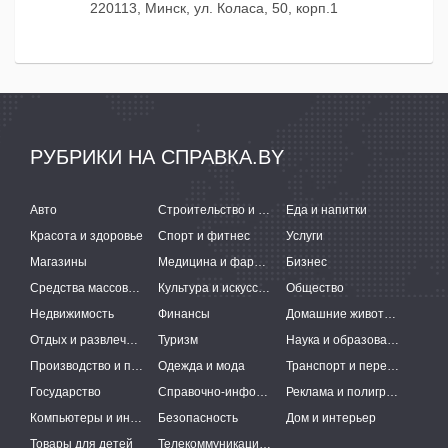
220113, Минск, ул. Коласа, 50, корп.1
РУБРИКИ НА СПРАВКА.BY
Авто
Строительство и ремонт
Еда и напитки
Красота и здоровье
Спорт и фитнес
Услуги
Магазины
Медицина и фармацевтика
Бизнес
Средства массовой информации
Культура и искусство
Общество
Недвижимость
Финансы
Домашние животные
Отдых и развлечения
Туризм
Наука и образование
Производство и поставки
Одежда и мода
Транспорт и перевозки
Государство
Справочно-информационные системы
Реклама и полиграфия
Компьютеры и интернет
Безопасность
Дом и интерьер
Товары для детей
Телекоммуникации и связь