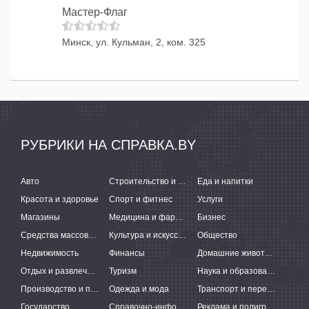
Мастер-Флаг
Минск, ул. Кульман, 2, ком. 325
РУБРИКИ НА СПРАВКА.BY
Авто
Строительство и ремонт
Еда и напитки
Красота и здоровье
Спорт и фитнес
Услуги
Магазины
Медицина и фармацевтика
Бизнес
Средства массовой информации
Культура и искусство
Общество
Недвижимость
Финансы
Домашние животные
Отдых и развлечения
Туризм
Наука и образование
Производство и поставки
Одежда и мода
Транспорт и перевозки
Государство
Справочно-информационные системы
Реклама и полиграфия