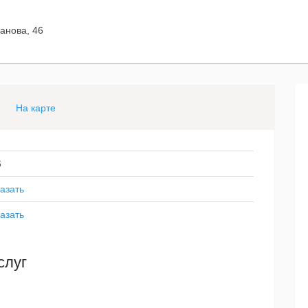
ганова, 46
На карте
6
азать
азать
слуг