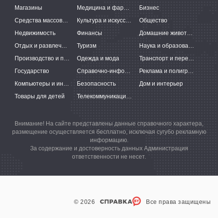
Магазины
Медицина и фармацевтика
Бизнес
Средства массовой информации
Культура и искусство
Общество
Недвижимость
Финансы
Домашние животные
Отдых и развлечения
Туризм
Наука и образование
Производство и поставки
Одежда и мода
Транспорт и перевозки
Государство
Справочно-информационные системы
Реклама и полиграфия
Компьютеры и интернет
Безопасность
Дом и интерьер
Товары для детей
Телекоммуникации и связь
Внимание! На сайте представлены данные справочного характера,
размещение осуществляется бесплатно, исключая сугубо рекламную
информацию.
За содержание и достоверность данных Администрация
ответственности не несет.
© 2026
Все права защищены