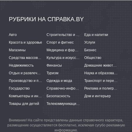
РУБРИКИ НА СПРАВКА.BY
Авто
Строительство и ремонт
Еда и напитки
Красота и здоровье
Спорт и фитнес
Услуги
Магазины
Медицина и фармацевтика
Бизнес
Средства массовой информации
Культура и искусство
Общество
Недвижимость
Финансы
Домашние животные
Отдых и развлечения
Туризм
Наука и образование
Производство и поставки
Одежда и мода
Транспорт и перевозки
Государство
Справочно-информационные системы
Реклама и полиграфия
Компьютеры и интернет
Безопасность
Дом и интерьер
Товары для детей
Телекоммуникации и связь
Внимание! На сайте представлены данные справочного характера,
размещение осуществляется бесплатно, исключая сугубо рекламную
информацию.