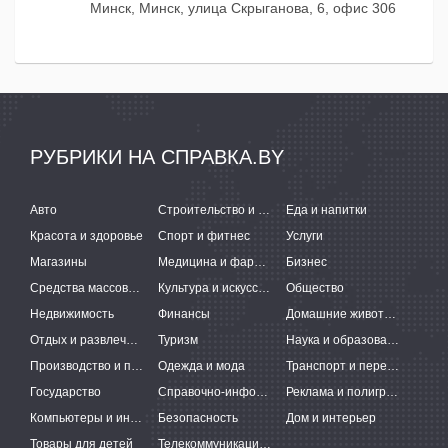
Минск, Минск, улица Скрыганова, 6, офис 306
РУБРИКИ НА СПРАВКА.BY
Авто
Строительство и ремонт
Еда и напитки
Красота и здоровье
Спорт и фитнес
Услуги
Магазины
Медицина и фармацевтика
Бизнес
Средства массовой информации
Культура и искусство
Общество
Недвижимость
Финансы
Домашние животные
Отдых и развлечения
Туризм
Наука и образование
Производство и поставки
Одежда и мода
Транспорт и перевозки
Государство
Справочно-информационные системы
Реклама и полиграфия
Компьютеры и интернет
Безопасность
Дом и интерьер
Товары для детей
Телекоммуникации и связь