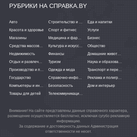
РУБРИКИ НА СПРАВКА.BY
Авто
Строительство и ремонт
Еда и напитки
Красота и здоровье
Спорт и фитнес
Услуги
Магазины
Медицина и фармацевтика
Бизнес
Средства массовой информации
Культура и искусство
Общество
Недвижимость
Финансы
Домашние животные
Отдых и развлечения
Туризм
Наука и образование
Производство и поставки
Одежда и мода
Транспорт и перевозки
Государство
Справочно-информационные системы
Реклама и полиграфия
Компьютеры и интернет
Безопасность
Дом и интерьер
Товары для детей
Телекоммуникации и связь
Внимание! На сайте представлены данные справочного характера,
размещение осуществляется бесплатно, исключая сугубо рекламную
информацию.
За содержание и достоверность данных Администрация
ответственности не несет.